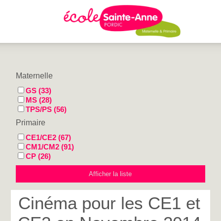
Maternelle
GS (33)
MS (28)
TPS/PS (56)
Primaire
CE1/CE2 (67)
CM1/CM2 (91)
CP (26)
Cinéma pour les CE1 et