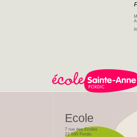
P
M
A
R
Ecole
7 rue des Ecoles
22 590 Pordic