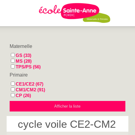
Maternelle
GS (33)
MS (28)
TPS/PS (56)
Primaire
CE1/CE2 (67)
CM1/CM2 (91)
CP (26)
cycle voile CE2-CM2