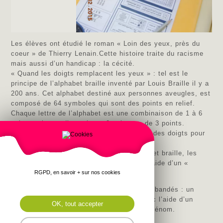
Les élèves ont étudié le roman « Loin des yeux, près du
coeur » de Thierry Lenain.Cette histoire traite du racisme
mais aussi d’un handicap : la cécité.
« Quand les doigts remplacent les yeux » : tel est le
principe de l’alphabet braille inventé par Louis Braille il y a
200 ans. Cet alphabet destiné aux personnes aveugles, est
composé de 64 symboles qui sont des points en relief.
Chaque lettre de l’alphabet est une combinaison de 1 à 6
points qui sont disposés en 2 colonnes de 3 points.
Le principe du braille est d’utiliser le bout des doigts pour
décoder ces combinaisons.
Après un atelier de découverte de l’alphabet braille, les
élèves ont écrit leur prénom en braille à l’aide d’un «
poinçon ».
RGPD, en savoir + sur nos cookies
Dans un 2ème atelier, ils avaient les yeux bandés : un
prénom en braille leur était attribué et avec l’aide d’un
OK, tout accepter
camarade ils devaient lire tactilement le prénom.
Cette activité a remporté un vif succès !