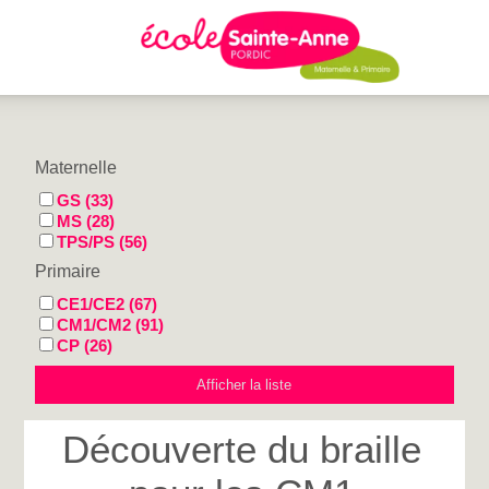
Maternelle
GS (33)
MS (28)
TPS/PS (56)
Primaire
CE1/CE2 (67)
CM1/CM2 (91)
CP (26)
Découverte du braille