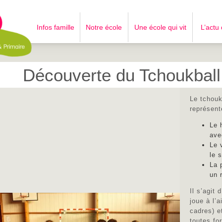
Infos famille
Notre école
Une école qui vit
L’actu
Découverte du Tchoukball
Le tchouk
représent
Le 
ave
Le 
le s
La 
un 
Il s’agit 
joue à l’
cadres) e
toutes fo