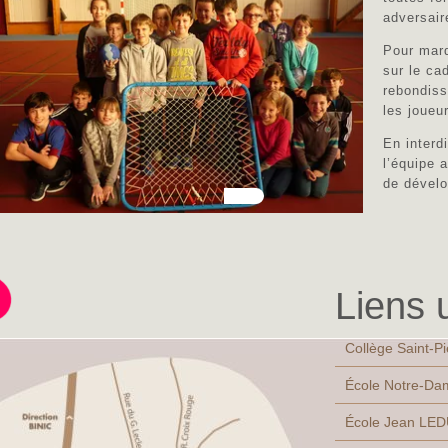
adversair
Pour marq
sur le ca
rebondiss
les joueur
En interd
l’équipe a
de dévelo
Liens u
Collège Saint-Pi
École Notre-Dam
École Jean LED