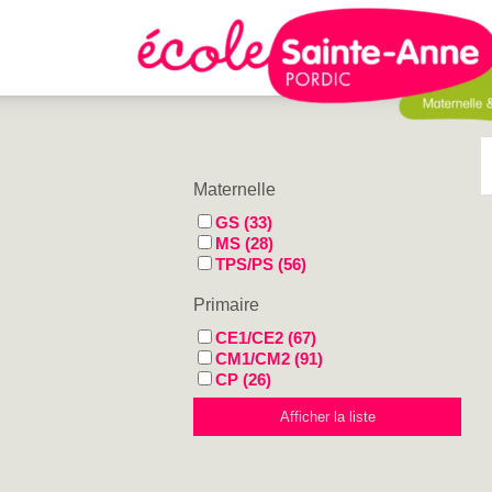
Maternelle
GS (33)
MS (28)
TPS/PS (56)
Primaire
CE1/CE2 (67)
CM1/CM2 (91)
CP (26)