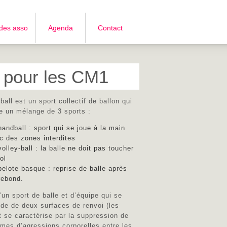
 des asso
Agenda
Contact
 pour les CM1
ball est un sport collectif de ballon qui
e un mélange de 3 sports :
handball : sport qui se joue à la main
c des zones interdites
volley-ball : la balle ne doit pas toucher
ol
pelote basque : reprise de balle après
rebond.
d’un sport de balle et d’équipe qui se
aide de deux surfaces de renvoi (les
t se caractérise par la suppression de
rmes d’agressions corporelles entre les