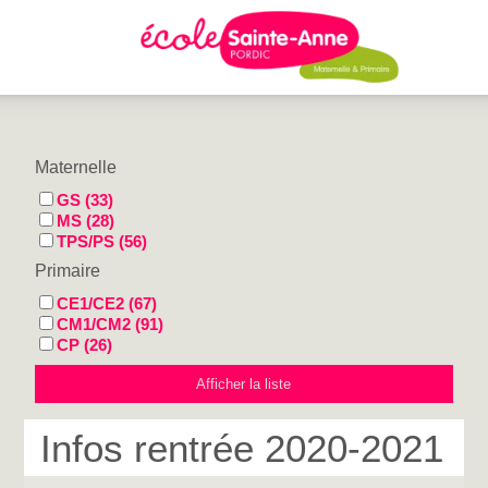
Maternelle
GS (33)
MS (28)
TPS/PS (56)
Primaire
CE1/CE2 (67)
CM1/CM2 (91)
CP (26)
Infos rentrée 2020-2021