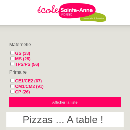
Maternelle
GS (33)
MS (28)
TPS/PS (56)
Primaire
CE1/CE2 (67)
CM1/CM2 (91)
CP (26)
Pizzas ... A table !