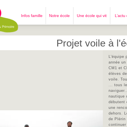
Infos famille
Notre école
Une école qui vit
L’actu
Projet voile à l'
L'équipe 
année un 
CM1 et CM
élèves de
voile. To
... tous 
naviguer.
nautique 
débutent
une renco
dehors. L
de Plérin
continuer