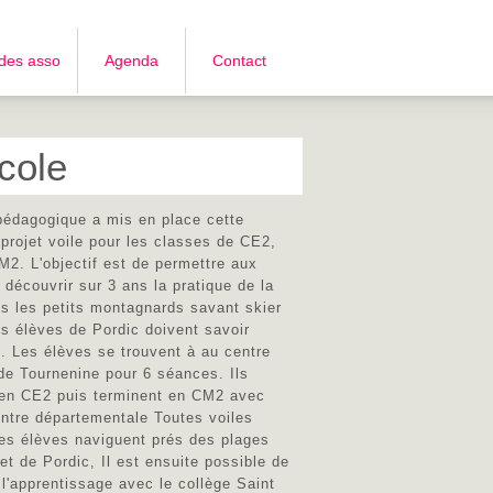
 des asso
Agenda
Contact
école
pédagogique a mis en place cette
projet voile pour les classes de CE2,
2. L'objectif est de permettre aux
 découvrir sur 3 ans la pratique de la
us les petits montagnards savant skier
les élèves de Pordic doivent savoir
.. Les élèves se trouvent à au centre
de Tournenine pour 6 séances. Ils
 en CE2 puis terminent en CM2 avec
ntre départementale Toutes voiles
es élèves naviguent prés des plages
 et de Pordic, Il est ensuite possible de
 l'apprentissage avec le collège Saint