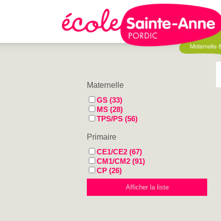
Maternelle
GS (33)
MS (28)
TPS/PS (56)
Primaire
CE1/CE2 (67)
CM1/CM2 (91)
CP (26)