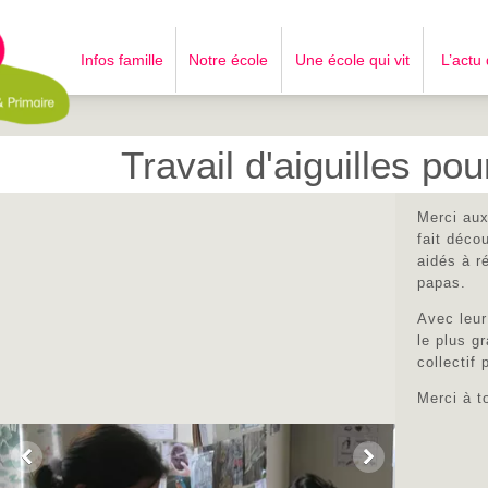
Infos famille
Notre école
Une école qui vit
L’actu
Travail d'aiguilles po
Merci au
fait déco
aidés à r
papas.
Avec leur
le plus g
collectif
Merci à t