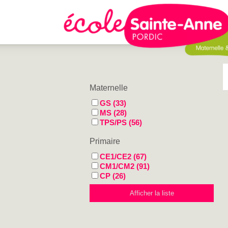
Maternelle
GS (33)
MS (28)
TPS/PS (56)
Primaire
CE1/CE2 (67)
CM1/CM2 (91)
CP (26)