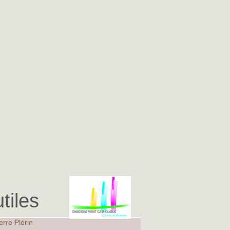
tiles
erre Plérin