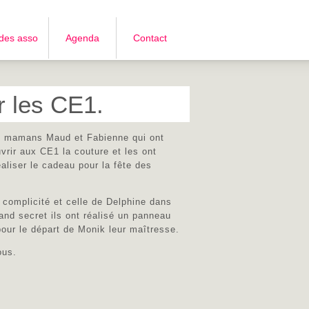
 des asso
Agenda
Contact
ur les CE1.
x mamans Maud et Fabienne qui ont
uvrir aux CE1 la couture et les ont
éaliser le cadeau pour la fête des
 complicité et celle de Delphine dans
rand secret ils ont réalisé un panneau
 pour le départ de Monik leur maîtresse.
ous.