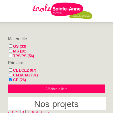
Maternelle
GS (33)
MS (28)
TPS/PS (56)
Primaire
CE1/CE2 (67)
CM1/CM2 (91)
CP (26)
Nos projets
3
<
1
2
4
5
6
7
>
...