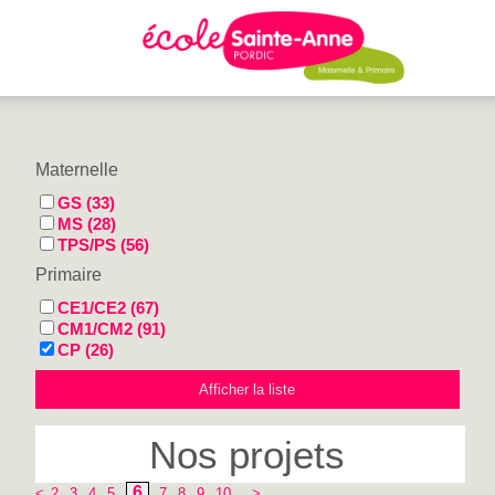
Maternelle
GS (33)
MS (28)
TPS/PS (56)
Primaire
CE1/CE2 (67)
CM1/CM2 (91)
CP (26)
Nos projets
6
<
2
3
4
5
7
8
9
10
>
...